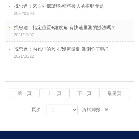
找忠達：來自外部環境-那些擾人的振動問題
2022/01/03
找忠達：指定位置+錐度角 有快速量測的辦法嗎？
2021/12/07
找忠達：內孔中的尺寸/幾何量測 難倒你了嗎？
2021/10/22
第一頁
上一頁
下一頁
最尾頁
頁次：
資料總數：9